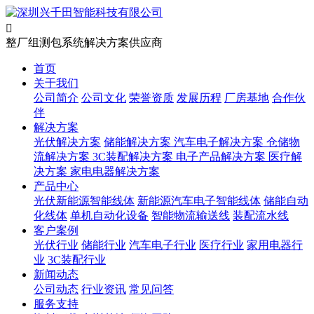

整厂组测包系统解决方案供应商
首页
关于我们
公司简介
公司文化
荣誉资质
发展历程
厂房基地
合作伙
伴
解决方案
光伏解决方案
储能解决方案
汽车电子解决方案
仓储物
流解决方案
3C装配解决方案
电子产品解决方案
医疗解
决方案
家电电器解决方案
产品中心
光伏新能源智能线体
新能源汽车电子智能线体
储能自动
化线体
单机自动化设备
智能物流输送线
装配流水线
客户案例
光伏行业
储能行业
汽车电子行业
医疗行业
家用电器行
业
3C装配行业
新闻动态
公司动态
行业资讯
常见问答
服务支持