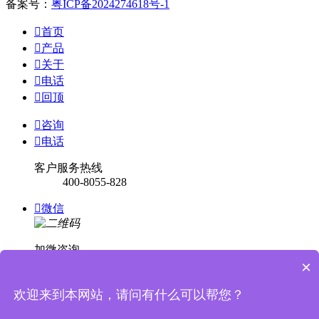
备案号：
粤ICP备2024274618号-1

首页

产品

关于

电话

回顶

咨询

电话
客户服务热线
400-8055-828

微信
加微咨询
×

回顶
欢迎来到本网站，请问有什么可以帮您？

