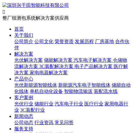

整厂组测包系统解决方案供应商
首页
关于我们
公司简介
公司文化
荣誉资质
发展历程
厂房基地
合作伙
伴
解决方案
光伏解决方案
储能解决方案
汽车电子解决方案
仓储物
流解决方案
3C装配解决方案
电子产品解决方案
医疗解
决方案
家电电器解决方案
产品中心
光伏新能源智能线体
新能源汽车电子智能线体
储能自动
化线体
单机自动化设备
智能物流输送
装配流水线
客户案例
光伏行业
储能行业
汽车电子行业
医疗行业
家用电器行
业
3C装配行业
新闻动态
公司动态
行业资讯
常见问答
服务支持