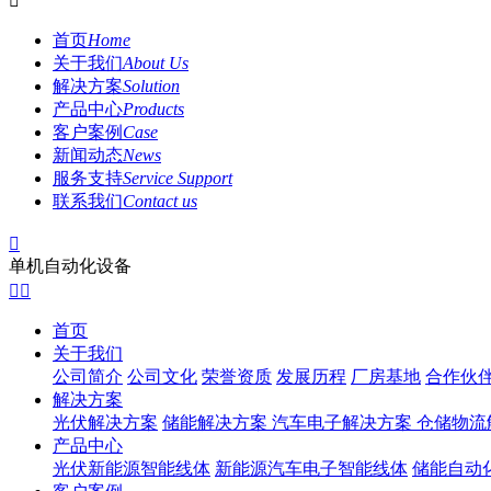

首页
Home
关于我们
About Us
解决方案
Solution
产品中心
Products
客户案例
Case
新闻动态
News
服务支持
Service Support
联系我们
Contact us

单机自动化设备


首页
关于我们
公司简介
公司文化
荣誉资质
发展历程
厂房基地
合作伙
解决方案
光伏解决方案
储能解决方案
汽车电子解决方案
仓储物流
产品中心
光伏新能源智能线体
新能源汽车电子智能线体
储能自动