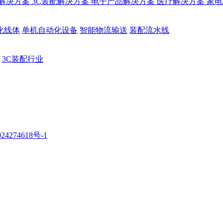
解决方案
3C装配解决方案
电子产品解决方案
医疗解决方案
家电
化线体
单机自动化设备
智能物流输送
装配流水线
3C装配行业
24274618号-1