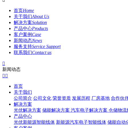

首页
Home
关于我们
About Us
解决方案
Solution
产品中心
Products
客户案例
Case
新闻动态
News
服务支持
Service Support
联系我们
Contact us

新闻动态


首页
关于我们
公司简介
公司文化
荣誉资质
发展历程
厂房基地
合作伙
解决方案
光伏解决方案
储能解决方案
汽车电子解决方案
仓储物流
产品中心
光伏新能源智能线体
新能源汽车电子智能线体
储能自动