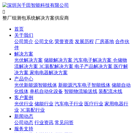

整厂组测包系统解决方案供应商
首页
关于我们
公司简介
公司文化
荣誉资质
发展历程
厂房基地
合作伙
伴
解决方案
光伏解决方案
储能解决方案
汽车电子解决方案
仓储物
流解决方案
3C装配解决方案
电子产品解决方案
医疗解
决方案
家电电器解决方案
产品中心
光伏新能源智能线体
新能源汽车电子智能线体
储能自动
化线体
单机自动化设备
智能物流输送线
装配流水线
客户案例
光伏行业
储能行业
汽车电子行业
医疗行业
家用电器行
业
3C装配行业
新闻动态
公司动态
行业资讯
常见问答
服务支持