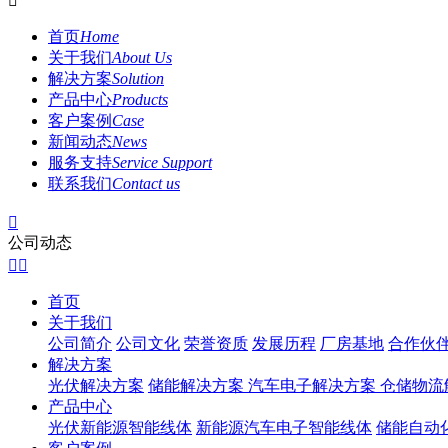

首页
Home
关于我们
About Us
解决方案
Solution
产品中心
Products
客户案例
Case
新闻动态
News
服务支持
Service Support
联系我们
Contact us

公司动态


首页
关于我们
公司简介
公司文化
荣誉资质
发展历程
厂房基地
合作伙
解决方案
光伏解决方案
储能解决方案
汽车电子解决方案
仓储物流
产品中心
光伏新能源智能线体
新能源汽车电子智能线体
储能自动