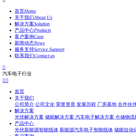

首页
Home
关于我们
About Us
解决方案
Solution
产品中心
Products
客户案例
Case
新闻动态
News
服务支持
Service Support
联系我们
Contact us

汽车电子行业


首页
关于我们
公司简介
公司文化
荣誉资质
发展历程
厂房基地
合作伙
解决方案
光伏解决方案
储能解决方案
汽车电子解决方案
仓储物流
产品中心
光伏新能源智能线体
新能源汽车电子智能线体
储能自动