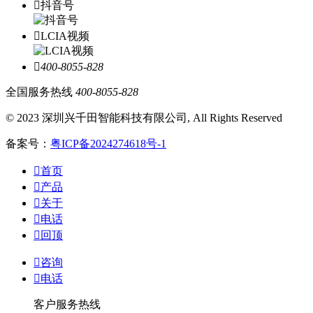

抖音号

LCIA视频

400-8055-828
全国服务热线
400-8055-828
© 2023 深圳兴千田智能科技有限公司, All Rights Reserved
备案号：
粤ICP备2024274618号-1

首页

产品

关于

电话

回顶

咨询

电话
客户服务热线